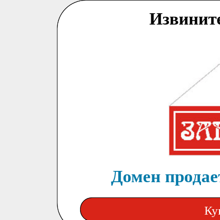
Извинит
Домен продает
Ку